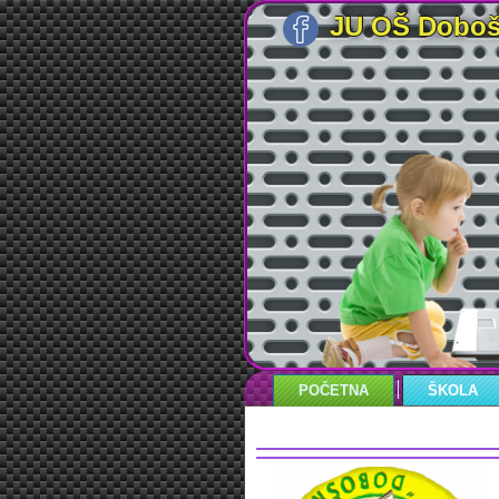
JU OŠ Doboš
POČETNA
ŠKOLA