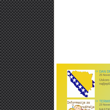
DAN D
25 Nove
Uskoro
najljep
TERMI
23 Nove
NASTA