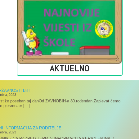
AKTUELNO
RŽAVNOSTI BiH
mbra, 2023
 stiže poseban taj danOd ZAVNOBIH-a 80.rođendan,Zapjevat ćemo
še pjesmeJer […]
NI INFORMACIJA ZA RODITELJE
mbra, 2023
VNIK / CA RAZRED TERMIN INFORMACIJA KERAN EMINA I1