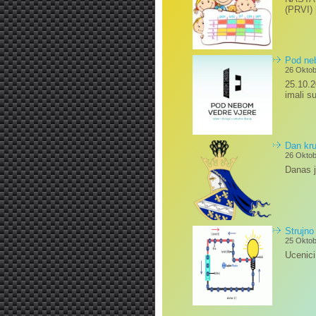
(PRVI)
Pod neb
26 Oktob
25.10.2
imali s
Dan kru
26 Oktob
Danas j
Strujno
25 Oktob
Ucenici