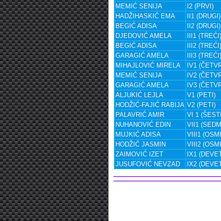
MEMIĆ SENIJA
I2 (PRVI)
HADŽIHASKIĆ EMA
II1 (DRUGI)
BEGIĆ ADISA
II2 (DRUGI)
DJEDOVIĆ AMELA
III1 (TREĆI
BEGIĆ ADISA
III2 (TREĆI
GARAGIĆ AMELA
III3 (TREĆI
MIHAJLOVIĆ MIRELA
IV1 (ČETVR
MEMIĆ SENIJA
IV2 (ČETVR
GARAGIĆ AMELA
IV3 (ČETVR
ALJUKIĆ LEJLA
V1 (PETI)
HODŽIĆ-FAJIĆ RABIJA
V2 (PETI)
PALAVRIĆ AMIR
VI 1 (ŠESTI
NUHANOVIĆ EDIN
VII1 (SEDM
MUJKIĆ ADISA
VIII1 (OSMI
HODŽIĆ JASMIN
VIII2 (OSMI
ZAIMOVIĆ IZET
IX1 (DEVET
JUSUFOVIĆ NEVZAD
IX2 (DEVET