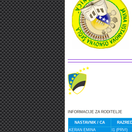
INFORMACIJE ZA RODITELJE
NASTAVNIK / CA
RAZRE
KERAN EMINA
I1 (PRVI)