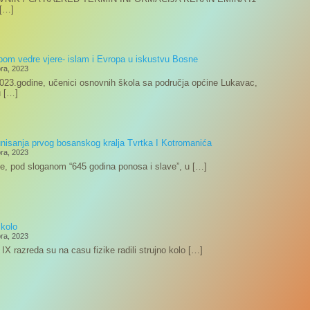
 […]
om vedre vjere- islam i Evropa u iskustvu Bosne
ra, 2023
023.godine, učenici osnovnih škola sa područja općine Lukavac,
u […]
nisanja prvog bosanskog kralja Tvrtka I Kotromanića
ra, 2023
e, pod sloganom “645 godina ponosa i slave”, u […]
 kolo
ra, 2023
 IX razreda su na casu fizike radili strujno kolo […]