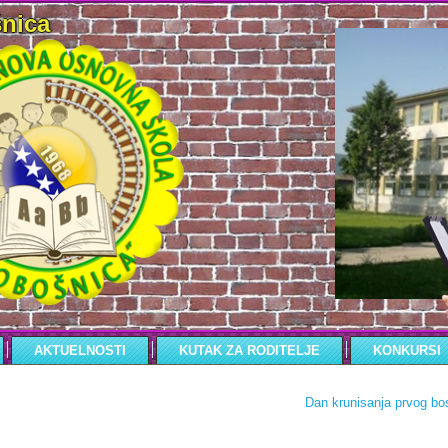
nica
AKTUELNOSTI
KUTAK ZA RODITELJE
KONKURSI
Dan krunisanja prvog bo