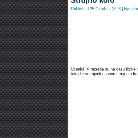
Strujno kolo
Published
25 Oktobra, 2023
|
By
adm
Ucenici IX razreda su na casu fizike r
takodje su mjerili i napon strujnom ko