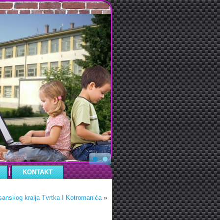
KONTAKT
sanskog kralja Tvrtka I Kotromanića
»