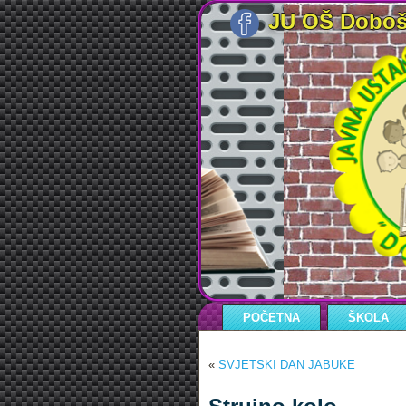
JU OŠ Doboš
POČETNA
ŠKOLA
«
SVJETSKI DAN JABUKE