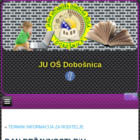
JU OŠ Dobošnica
«
TERMINI INFORMACIJA ZA RODITELJE