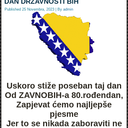
DAN DRŽAVNOSTI BiH
Published
25 Novembra, 2023
|
By
admin
Uskoro stiže poseban taj dan
Od ZAVNOBIH-a 80.rođendan,
Zapjevat ćemo najljepše
pjesme
Jer to se nikada zaboraviti ne