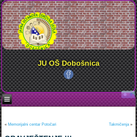
JU OŠ Dobošnica
«
Memorijalni centar Potočari
Takmičenja
»